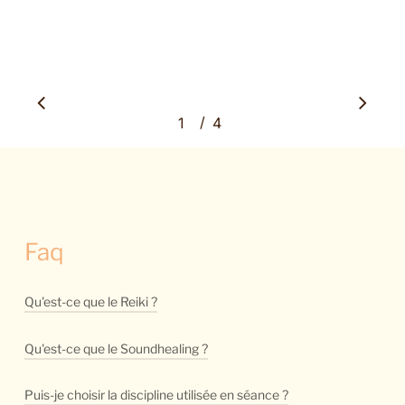
/
1
2
4
3
4
Faq
Qu'est-ce que le Reiki ?
Le Reiki Ho est une discipline issue du Japon (et
Qu'est-ce que le Soundhealing ?
reconnue par le ministère de Japon). C’est une
Réalisé par l’utilisation de bols himalayens et
Puis-je choisir la discipline utilisée en séance ?
technique (“Ho”) de canalisation de l’énergie