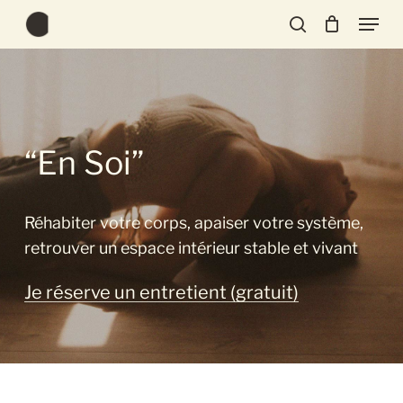
Skip
Menu
to
search
Close
main
Menu
content
“En Soi”
Réhabiter votre corps, apaiser votre système,
retrouver un espace intérieur stable et vivant
Je réserve un entretient (gratuit)